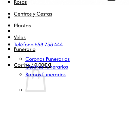
Rosas
Centros y Cestas
Plantas
Velas
Teléfono 658 758 444
Funerario
Coronas Funerarias
Carrito /
0,00
€
0
Centros Funerarios
Ramos Funerarios
No hay productos en el carrito.
Volver a la tienda