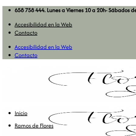
Saltar
658 758 444. Lunes a Viernes 10 a 20h- Sábados d
al
Accesibilidad en la Web
contenido
Contacto
Accesibilidad en la Web
Contacto
Inicio
Ramos de Flores